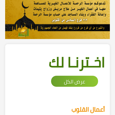
اخـترنـا لك
عرض الكل
أعمال القلوب