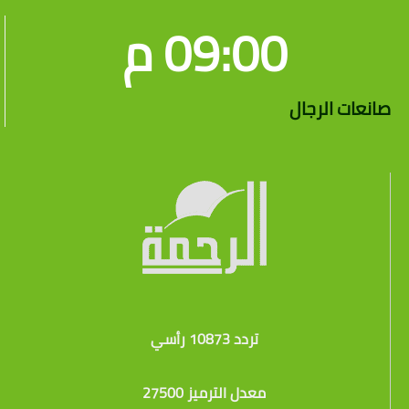
09:00 م
صانعات الرجال
تردد 10873 رأسي
معدل الترميز 27500