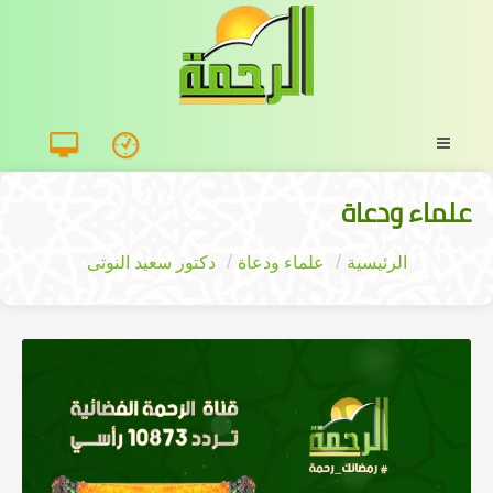
علماء ودعاة
الرئيسية
علماء ودعاة
دكتور سعيد النوتى